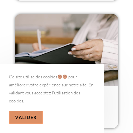
Ce site utilise des cookies
pour
améliorer votre expérience sur notre site. En
validant vous acceptez l'utilisation des
Les 5 phases de la
cookies.
dépression : réalité ou
mythe ?
VALIDER
Dépression