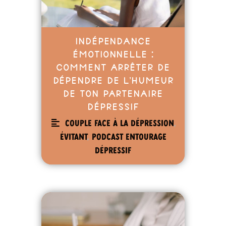
Indépendance
émotionnelle :
comment arrêter de
dépendre de l’humeur
de ton partenaire
dépressif
Couple face à la dépression
,
Évitant
,
Podcast entourage
dépressif