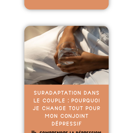
Suradaptation dans
le couple : pourquoi
je change tout pour
mon conjoint
dépressif