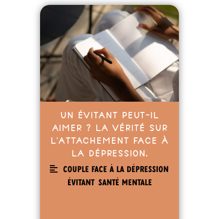
Un évitant peut-il
aimer ? La vérité sur
l’attachement face à
la dépression.
Couple face à la dépression
,
Évitant
,
Santé mentale