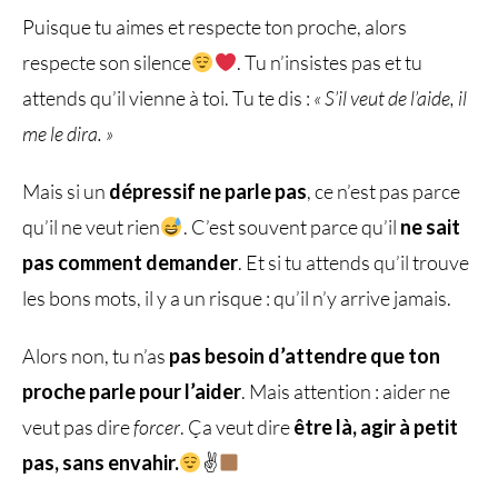
Puisque tu aimes et respecte ton proche, alors
respecte son silence
. Tu n’insistes pas et tu
attends qu’il vienne à toi. Tu te dis :
« S’il veut de l’aide, il
me le dira. »
Mais si un
dépressif ne parle pas​
, ce n’est pas parce
qu’il ne veut rien
. C’est souvent parce qu’il
ne sait
pas comment demander
. Et si tu attends qu’il trouve
les bons mots, il y a un risque : qu’il n’y arrive jamais.
Alors non, tu n’as
pas besoin d’attendre que ton
proche parle pour l’aider
. Mais attention : aider ne
veut pas dire
forcer
. Ça veut dire
être là, agir à petit
pas, sans envahir.
✌