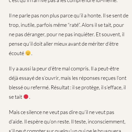
c’est qu’il n’arrive pas à les comprendre lui-même.
Il ne parle pas non plus parce qu’il a honte. Il se sent de
trop, inutile, parfois même “raté”. Alors il se tait, pour
ne pas déranger, pour ne pas inquiéter. Et souvent, il
pense qu’il doit aller mieux avant de mériter d’être
écouté
.
Il y a aussi la peur d’être mal compris. Il a peut-être
déjà essayé de s’ouvrir, mais les réponses reçues l’ont
blessé ou refermé. Résultat : il se protège, il s’efface, il
se tait
.
Mais ce silence ne veut pas dire qu’il ne veut pas
d’aide. Il espère qu’on reste. Il teste, inconsciemment,
s’il peut compter sur quelqu’un qui ne le brusquera