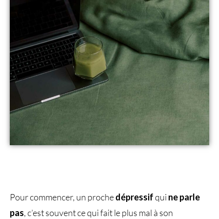
Pour commencer, un proche
dépressif
qui
ne parle
pas​
, c’est souvent ce qui fait le plus mal à son