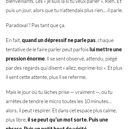
bienveillants. Les « je suis là si tu veux parler ». Rien. Et
puis un jour, alors que tu n’attendais plus rien… il parle.
Paradoxal ? Pas tant que ça.
En fait,
quand un dépressif ne parle pas​
, chaque
tentative de le faire parler peut parfois
lui mettre une
pression énorme
. Il se sent observé, attendu, piégé
par des regards qui disent « allez, exprime-toi ». Et plus
il sent cette attente, plus il se referme.
Mais le jour où tu lâches prise — vraiment —, où tu
arrêtes de tendre le micro toutes les 10 minutes…
alors, il peut respirer. Et dans cet espace plus calme,
plus libre,
il se peut qu’un mot sorte. Puis une
phrase. Puis un petit bout de vérité.