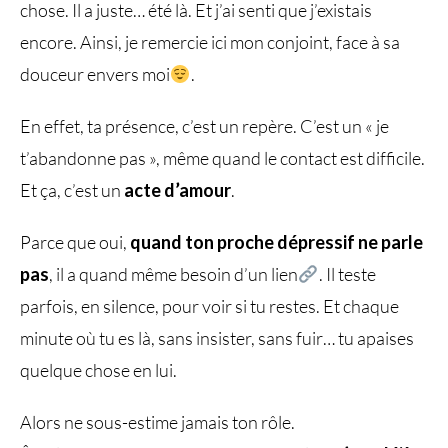
chose. Il a juste… été là. Et j’ai senti que j’existais
encore. Ainsi, je remercie ici mon conjoint, face à sa
douceur envers moi
.
En effet, ta présence, c’est un repère. C’est un « je
t’abandonne pas », même quand le contact est difficile.
Et ça, c’est un
acte d’amour
.
Parce que oui,
quand ton proche
dépressif ne parle
pas​
, il a quand même besoin d’un lien
. Il teste
parfois, en silence, pour voir si tu restes. Et chaque
minute où tu es là, sans insister, sans fuir… tu apaises
quelque chose en lui.
Alors ne sous-estime jamais ton rôle.