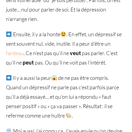
juste… nul pour parler de soi. Et la dépression
n’arrange rien.
Ensuite, il y a la honte
. En effet, un dépressif se
sent souvent nul, vide, inutile. Il a peur d’être un
fardeau
. Ce n’est pas qu’il ne
veut
pas parler. C’est
qu’il ne
peut
pas. Ou qu’il ne voit pas l’intérêt.
Il y a aussi la peur
de ne pas être compris.
Quand un dépressif ne parle pas​ c’est parfois parce
qu’il a déjà essayé… et qu’on lui a répondu « faut
penser positif » ou « ça va passer ». Résultat : il se
referme comme une huître
.
Moi aussi, j’ai connu ça. J’avais envie qu’on devine.