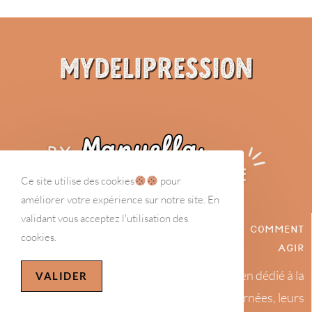
MyDeliPression
Ce site utilise des cookies
pour
améliorer votre expérience sur notre site. En
validant vous acceptez l'utilisation des
Comprendre la dépression pour savoir comment
cookies.
agir
MyDelipression est un site de soutien dédié à la
VALIDER
dépression, pour les personnes concernées, leurs