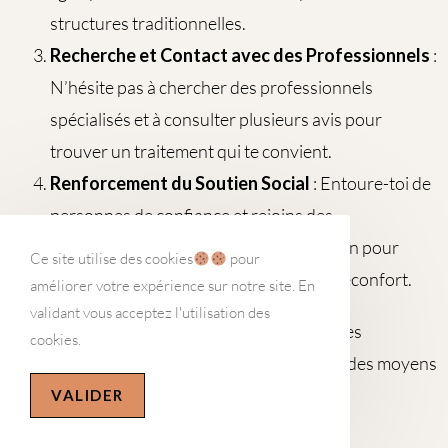
structures traditionnelles.
Recherche et Contact avec des Professionnels
:
N’hésite pas à chercher des professionnels
spécialisés et à consulter plusieurs avis pour
trouver un traitement qui te convient.
Renforcement du Soutien Social
: Entoure-toi de
personnes de confiance et rejoins des
communautés ou des groupes de soutien pour
Ce site utilise des cookies
pour
partager ton expérience et trouver du réconfort.
améliorer votre expérience sur notre site. En
validant vous acceptez l'utilisation des
En suivant ces conseils, tu peux dépasser les
cookies.
limitations du système de santé et trouver des moyens
efficaces de gérer ta dépression.
VALIDER