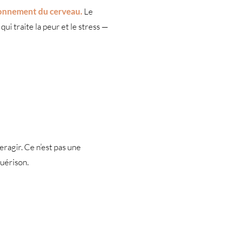
onnement du cerveau.
Le
ui traite la peur et le stress —
teragir. Ce n’est pas une
guérison.