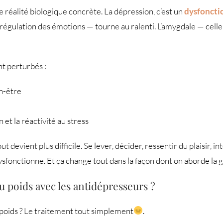
une réalité biologique concrète. La dépression, c’est un
dysfoncti
 régulation des émotions — tourne au ralenti. L’amygdale — celle q
t perturbés :
en-être
n et la réactivité au stress
devient plus difficile. Se lever, décider, ressentir du plaisir, in
dysfonctionne. Et ça change tout dans la façon dont on aborde la 
 poids avec les antidépresseurs ?
e poids ? Le traitement tout simplement
.