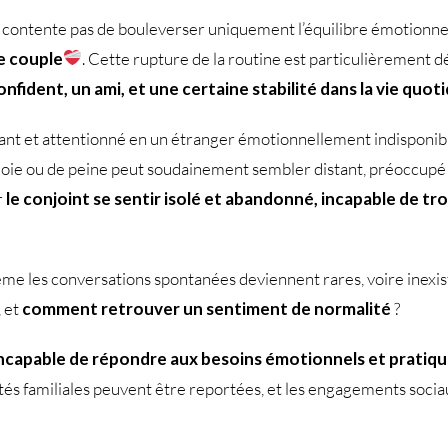
 se contente pas de bouleverser uniquement l’équilibre émotionnel
le couple
. Cette rupture de la routine est particulièrement dé
onfident, un ami, et une certaine stabilité dans la vie quot
mant et attentionné en un étranger émotionnellement indisponibl
joie ou de peine peut soudainement sembler distant, préoccupé
r
le conjoint se sentir isolé et abandonné, incapable de tro
même les conversations spontanées deviennent rares, voire inexis
, et
comment retrouver un sentiment de normalité
?
ncapable de répondre aux besoins émotionnels et pratiqu
ités familiales peuvent être reportées, et les engagements soci