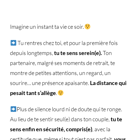
Imagine un instant ta vie ce soir.
Tu rentres chez toi, et pour la première fois
depuis longtemps,
tu te sens serein(e).
Ton
partenaire, malgré ses moments de retrait, te
montre de petites attentions, un regard, un
sourire… une présence apaisante.
La distance qui
pesait tant s’allège
.
Plus de silence lourd ni de doute qui te ronge.
Au lieu de te sentir seul(e) dans ton couple,
tu te
sens enfin en sécurité, compris(e)
, avec la
certitude que, même si tout n’est pas parfait,
vous